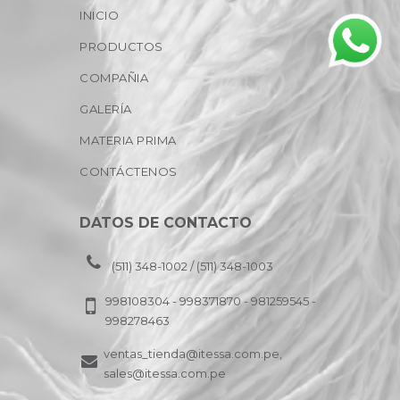
INICIO
PRODUCTOS
COMPAÑIA
GALERÍA
MATERIA PRIMA
CONTÁCTENOS
DATOS DE CONTACTO
(511) 348-1002 / (511) 348-1003
998108304 - 998371870 - 981259545 -
998278463
ventas_tienda@itessa.com.pe,
sales@itessa.com.pe