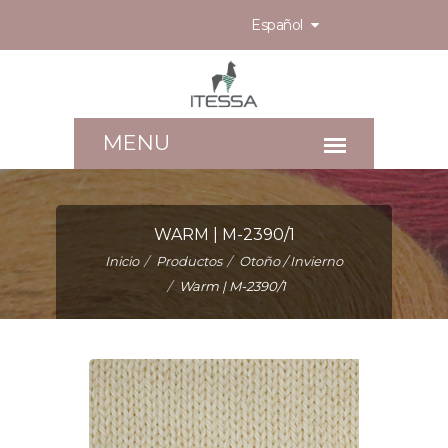
Español
WARM | M-2390/1
Inicio
Productos
Otoño / Invierno
Warm | M-2390/1